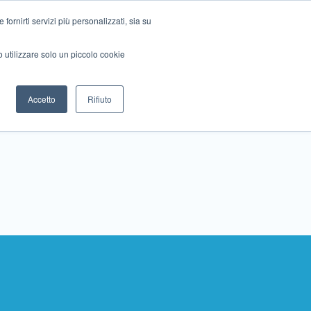
ornirti servizi più personalizzati, sia su
mo utilizzare solo un piccolo cookie
Collabora con noi
Contattaci!
Accetto
Rifiuto