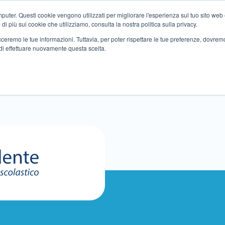
ter. Questi cookie vengono utilizzati per migliorare l'esperienza sul tuo sito web e f
i più sui cookie che utilizziamo, consulta la nostra politica sulla privacy.
tracceremo le tue informazioni. Tuttavia, per poter rispettare le tue preferenze, dovre
di effettuare nuovamente questa scelta.
Altri servizi
Eventi
Partner
Sedi