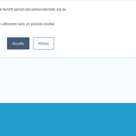
ornirti servizi più personalizzati, sia su
mo utilizzare solo un piccolo cookie
Collabora con noi
Contattaci!
Accetto
Rifiuto