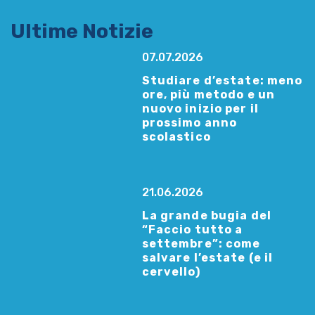
Ultime Notizie
07.07.2026
Studiare d’estate: meno
ore, più metodo e un
nuovo inizio per il
prossimo anno
scolastico
21.06.2026
La grande bugia del
“Faccio tutto a
settembre”: come
salvare l’estate (e il
cervello)