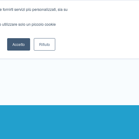
ornirti servizi più personalizzati, sia su
mo utilizzare solo un piccolo cookie
Collabora con noi
Contattaci!
Accetto
Rifiuto