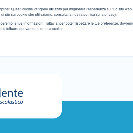
ter. Questi cookie vengono utilizzati per migliorare l'esperienza sul tuo sito web e f
i più sui cookie che utilizziamo, consulta la nostra politica sulla privacy.
tracceremo le tue informazioni. Tuttavia, per poter rispettare le tue preferenze, dovre
di effettuare nuovamente questa scelta.
Altri servizi
Eventi
Partner
Sedi