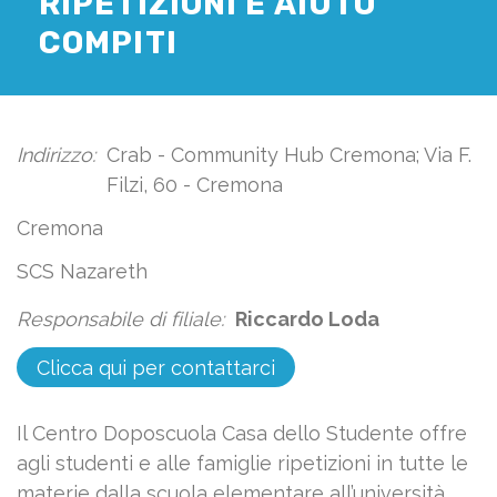
RIPETIZIONI E AIUTO
COMPITI
Indirizzo:
Crab - Community Hub Cremona; Via F.
Filzi, 60 - Cremona
Cremona
SCS Nazareth
Responsabile di filiale:
Riccardo Loda
Clicca qui per contattarci
Il Centro Doposcuola Casa dello Studente offre
agli studenti e alle famiglie ripetizioni in tutte le
materie dalla scuola elementare all’università,