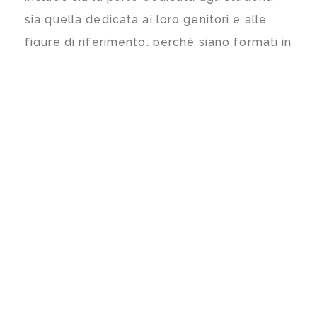
sia quella dedicata ai loro genitori e alle
figure di riferimento, perché siano formati in
modo da supportare i ragazzi in una scelta
consapevole.
ESPERTI
I professionisti che si occupano di questo
servizio fanno parte di un
team di psicologi formati nell’ambito
dell’orientamento scolastico
.