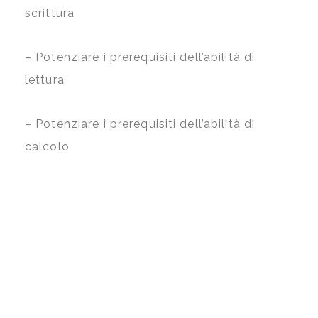
scrittura
–
Potenziare i prerequisiti dell’abilità di
lettura
–
Potenziare i prerequisiti dell’abilità di
calcolo
–
Potenziare la capacità di attenzione
–
Promuovere l’autostima e il senso di
autoefficacia a livello scolastico