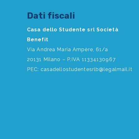
Dati fiscali
Casa dello Studente srl Società
Benefit
Via Andrea Maria Ampère, 61/a
20131 Milano – P.IVA 11334130967
PEC:
casadellostudentesrlb@legalmail.it