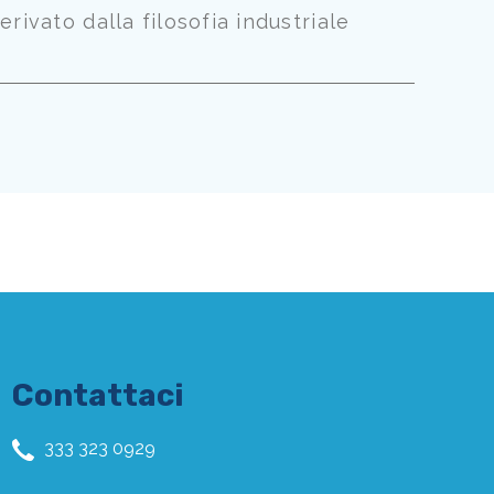
rivato dalla filosofia industriale
Contattaci
333 323 0929