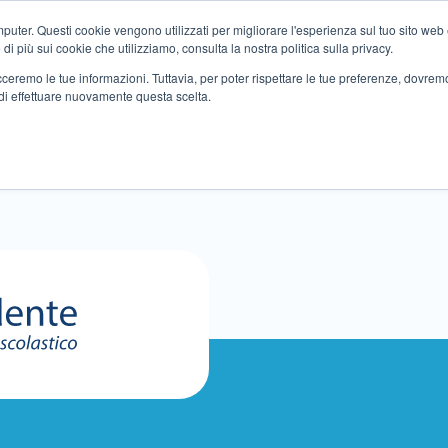
ter. Questi cookie vengono utilizzati per migliorare l'esperienza sul tuo sito web e f
i più sui cookie che utilizziamo, consulta la nostra politica sulla privacy.
tracceremo le tue informazioni. Tuttavia, per poter rispettare le tue preferenze, dovre
di effettuare nuovamente questa scelta.
Altri servizi
Eventi
Partner
Sedi