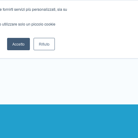
ornirti servizi più personalizzati, sia su
mo utilizzare solo un piccolo cookie
Collabora con noi
Contattaci!
Accetto
Rifiuto