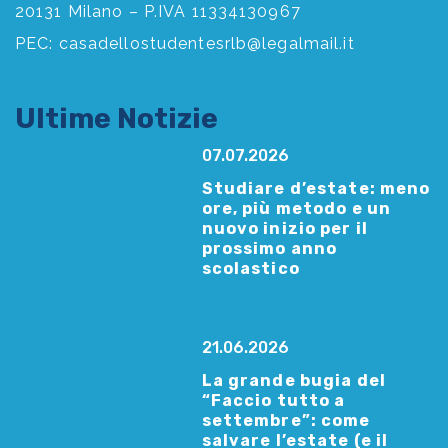
20131 Milano – P.IVA 11334130967
PEC:
casadellostudentesrlb@legalmail.it
Ultime Notizie
07.07.2026
Studiare d’estate: meno
ore, più metodo e un
nuovo inizio per il
prossimo anno
scolastico
21.06.2026
La grande bugia del
“Faccio tutto a
settembre”: come
salvare l’estate (e il