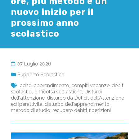
ore, più metodo e un
nuovo inizio per il
prossimo anno
scolastico
07 Luglio 2026
Supporto Scolastico
adhd
,
apprendimento
,
compiti vacanze
,
debiti
scolastici
,
difficoltà scolastiche
,
Disturbi
dell'attenzione
,
disturbo da Deficit dell’Attenzione
ed Iperattività
,
disturbo dell'apprendimento
,
metodo di studio
,
recupero debiti
,
ripetizioni