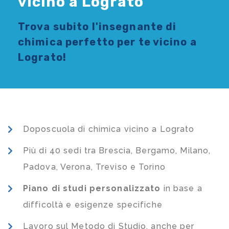
vicino a Lograto
Trova subito l'
insegnante di
chimica
perfetto per te vicino a
Lograto!
Doposcuola di chimica vicino a Lograto
Più di 40 sedi tra Brescia, Bergamo, Milano,
Padova, Verona, Treviso e Torino
Piano di studi
personalizzato
in base a
difficoltà e esigenze specifiche
Lavoro sul Metodo di Studio, anche per