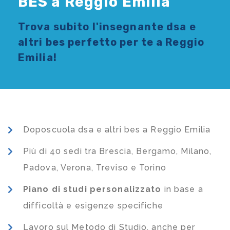
BES a Reggio Emilia
Trova subito l'
insegnante dsa e
altri bes
perfetto per te a Reggio
Emilia!
Doposcuola dsa e altri bes a Reggio Emilia
Più di 40 sedi tra Brescia, Bergamo, Milano,
Padova, Verona, Treviso e Torino
Piano di studi
personalizzato
in base a
difficoltà e esigenze specifiche
Lavoro sul Metodo di Studio, anche per