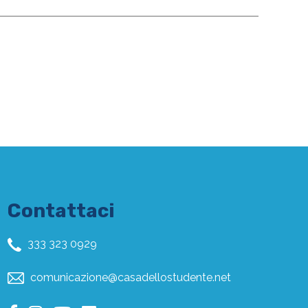
Contattaci
333 323 0929
comunicazione@casadellostudente.net