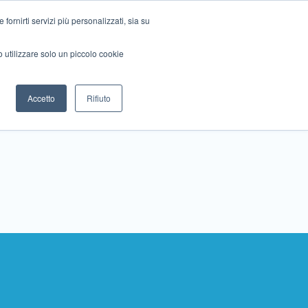
ornirti servizi più personalizzati, sia su
mo utilizzare solo un piccolo cookie
Collabora con noi
Contattaci!
Accetto
Rifiuto