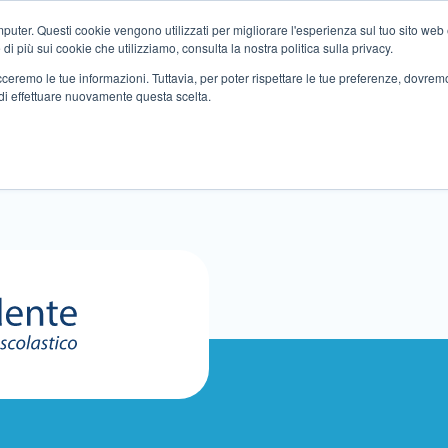
ter. Questi cookie vengono utilizzati per migliorare l'esperienza sul tuo sito web e f
i più sui cookie che utilizziamo, consulta la nostra politica sulla privacy.
tracceremo le tue informazioni. Tuttavia, per poter rispettare le tue preferenze, dovre
di effettuare nuovamente questa scelta.
Altri servizi
Eventi
Partner
Sedi