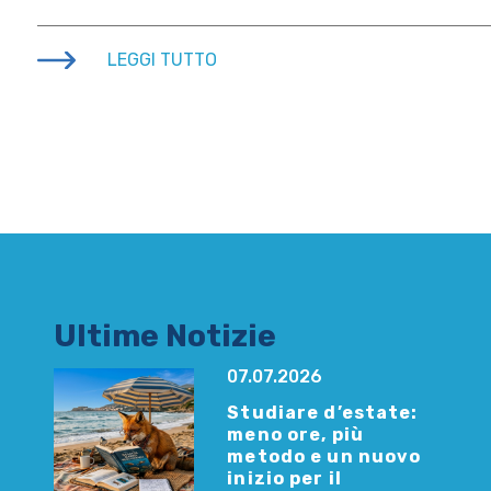
LEGGI TUTTO
Ultime Notizie
07.07.2026
Studiare d’estate:
meno ore, più
metodo e un nuovo
inizio per il