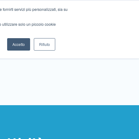
ornirti servizi più personalizzati, sia su
mo utilizzare solo un piccolo cookie
Collabora con noi
Contattaci!
Accetto
Rifiuto