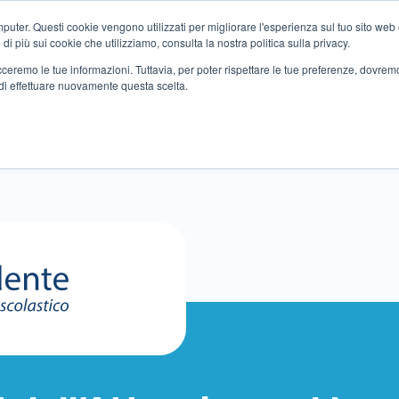
ter. Questi cookie vengono utilizzati per migliorare l'esperienza sul tuo sito web e f
i più sui cookie che utilizziamo, consulta la nostra politica sulla privacy.
tracceremo le tue informazioni. Tuttavia, per poter rispettare le tue preferenze, dovre
di effettuare nuovamente questa scelta.
Altri servizi
Eventi
Partner
Sedi