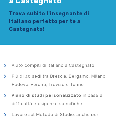
a Castegnato
Trova subito l'
insegnante di
italiano
perfetto per te a
Castegnato!
Aiuto compiti di italiano a Castegnato
Più di 40 sedi tra Brescia, Bergamo, Milano,
Padova, Verona, Treviso e Torino
Piano di studi
personalizzato
in base a
difficoltà e esigenze specifiche
Lavoro sul Metodo di Studio, anche per