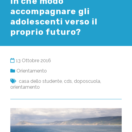
In che modo
accompagnare gli
adolescenti verso il
proprio futuro?
13 Ottobre 2016
Orientamento
casa dello studente
,
cds
,
doposcuola
,
orientamento