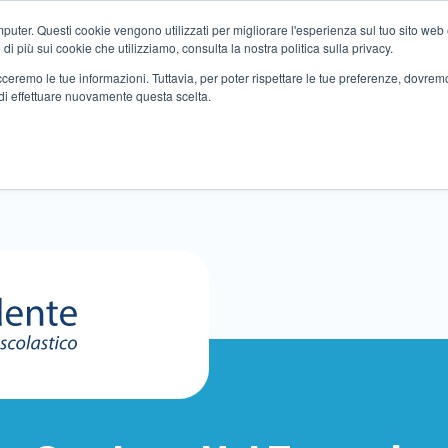
ter. Questi cookie vengono utilizzati per migliorare l'esperienza sul tuo sito web e f
i più sui cookie che utilizziamo, consulta la nostra politica sulla privacy.
tracceremo le tue informazioni. Tuttavia, per poter rispettare le tue preferenze, dovre
di effettuare nuovamente questa scelta.
Altri servizi
Eventi
Partner
Sedi