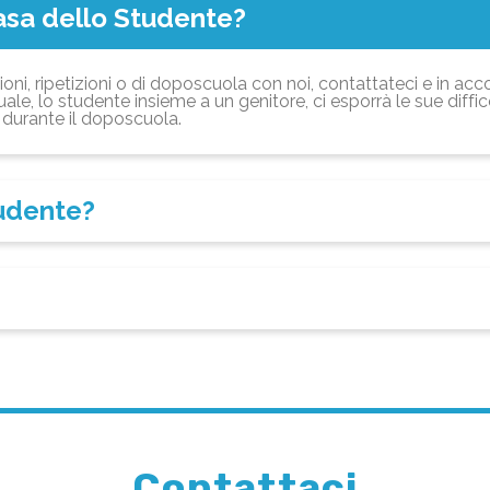
asa dello Studente?
ioni, ripetizioni o di doposcuola con noi, contattateci e in acc
ale, lo studente insieme a un genitore, ci esporrà le sue diffi
durante il doposcuola.
tudente?
Contattaci