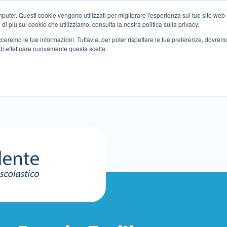
ter. Questi cookie vengono utilizzati per migliorare l'esperienza sul tuo sito web e f
i più sui cookie che utilizziamo, consulta la nostra politica sulla privacy.
tracceremo le tue informazioni. Tuttavia, per poter rispettare le tue preferenze, dovre
di effettuare nuovamente questa scelta.
Altri servizi
Eventi
Partner
Sedi