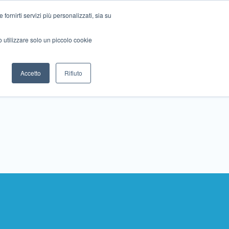
ornirti servizi più personalizzati, sia su
mo utilizzare solo un piccolo cookie
Collabora con noi
Contattaci!
Accetto
Rifiuto