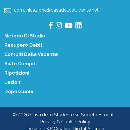
comunicazione@casadellostudente.net
Metodo Di Studio
Recupero Debiti
Compiti Delle Vacanze
Aiuto Compiti
Ripetizioni
Lezioni
Doposcuola
© 2026 Casa dello Studente srl Società Benefit –
Privacy & Cookie Policy
Design:
T&P Creative Digital Agency