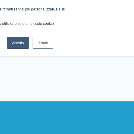
ornirti servizi più personalizzati, sia su
mo utilizzare solo un piccolo cookie
Collabora con noi
Contattaci!
Accetto
Rifiuto