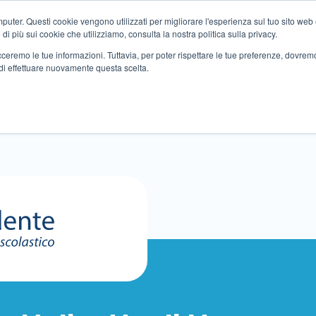
ter. Questi cookie vengono utilizzati per migliorare l'esperienza sul tuo sito web e f
i più sui cookie che utilizziamo, consulta la nostra politica sulla privacy.
tracceremo le tue informazioni. Tuttavia, per poter rispettare le tue preferenze, dovre
di effettuare nuovamente questa scelta.
Altri servizi
Eventi
Partner
Sedi