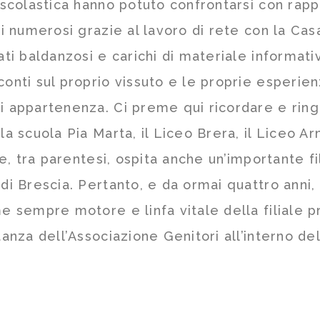
a scolastica hanno potuto confrontarsi con rap
si numerosi grazie al lavoro di rete con la Ca
ati baldanzosi e carichi di materiale informati
onti sul proprio vissuto e le proprie esperienz
di appartenenza. Ci preme qui ricordare e ri
a scuola Pia Marta, il Liceo Brera, il Liceo Arn
che, tra parentesi, ospita anche un’importante f
 di Brescia. Pertanto, e da ormai quattro anni
me sempre motore e linfa vitale della filiale 
tanza dell’Associazione Genitori all’interno del