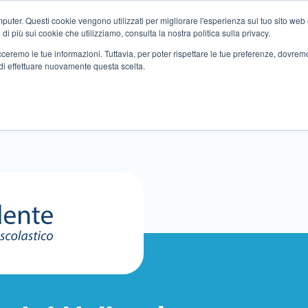
ter. Questi cookie vengono utilizzati per migliorare l'esperienza sul tuo sito web e f
i più sui cookie che utilizziamo, consulta la nostra politica sulla privacy.
tracceremo le tue informazioni. Tuttavia, per poter rispettare le tue preferenze, dovre
di effettuare nuovamente questa scelta.
Altri servizi
Eventi
Partner
Sedi