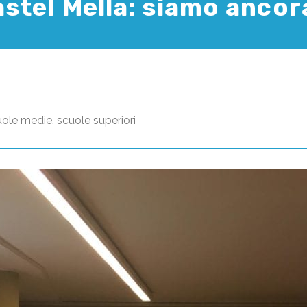
stel Mella: siamo ancor
uole medie
,
scuole superiori