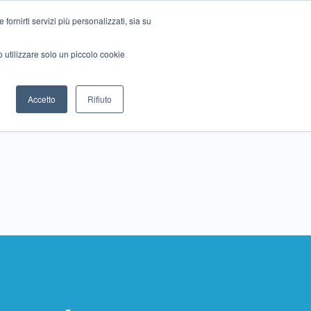
ornirti servizi più personalizzati, sia su
mo utilizzare solo un piccolo cookie
Collabora con noi
Contattaci!
Accetto
Rifiuto