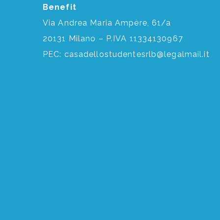
Benefit
Via Andrea Maria Ampère, 61/a
20131 Milano – P.IVA 11334130967
PEC:
casadellostudentesrlb@legalmail.it