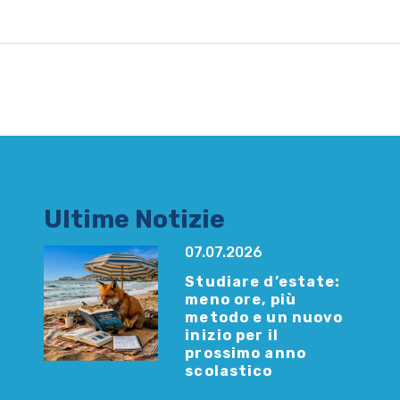
Ultime Notizie
07.07.2026
Studiare d’estate:
meno ore, più
metodo e un nuovo
inizio per il
prossimo anno
scolastico