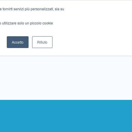
ornirti servizi più personalizzati, sia su
mo utilizzare solo un piccolo cookie
Collabora con noi
Contattaci!
Accetto
Rifiuto