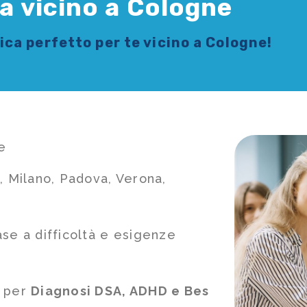
ca vicino a Cologne
sica
perfetto per te vicino a Cologne!
e
, Milano, Padova, Verona,
ase a difficoltà e esigenze
e per
Diagnosi DSA, ADHD e Bes