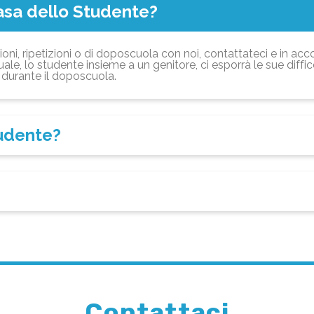
asa dello Studente?
ioni, ripetizioni o di doposcuola con noi, contattateci e in acc
ale, lo studente insieme a un genitore, ci esporrà le sue diffi
durante il doposcuola.
tudente?
Contattaci