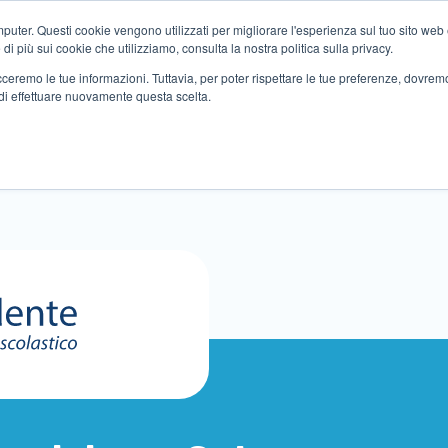
ter. Questi cookie vengono utilizzati per migliorare l'esperienza sul tuo sito web e f
i più sui cookie che utilizziamo, consulta la nostra politica sulla privacy.
tracceremo le tue informazioni. Tuttavia, per poter rispettare le tue preferenze, dovre
di effettuare nuovamente questa scelta.
Altri servizi
Eventi
Partner
Sedi