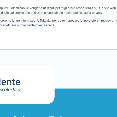
ter. Questi cookie vengono utilizzati per migliorare l'esperienza sul tuo sito web e f
i più sui cookie che utilizziamo, consulta la nostra politica sulla privacy.
tracceremo le tue informazioni. Tuttavia, per poter rispettare le tue preferenze, dovre
di effettuare nuovamente questa scelta.
Altri servizi
Eventi
Partner
Sedi