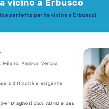
ca vicino a Erbusco
sica
perfetto per te vicino a Erbusco!
o
, Milano, Padova, Verona,
ase a difficoltà e esigenze
e per
Diagnosi DSA, ADHD e Bes