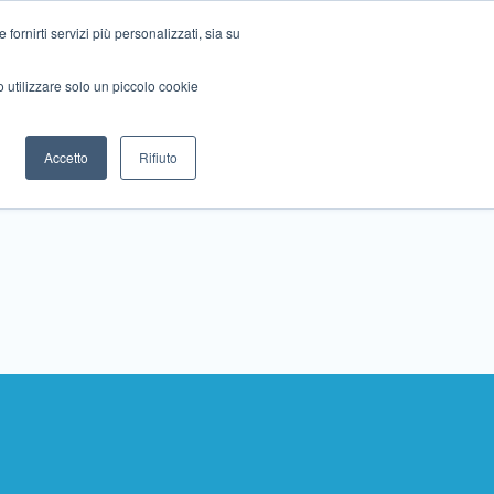
ornirti servizi più personalizzati, sia su
mo utilizzare solo un piccolo cookie
Collabora con noi
Contattaci!
Accetto
Rifiuto