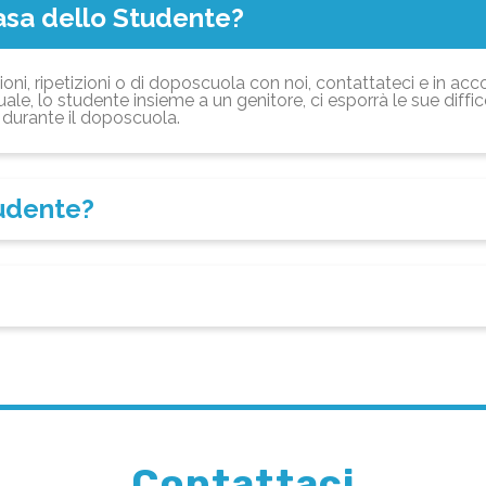
asa dello Studente?
ioni, ripetizioni o di doposcuola con noi, contattateci e in acc
ale, lo studente insieme a un genitore, ci esporrà le sue diffi
durante il doposcuola.
tudente?
Contattaci