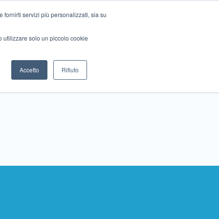
ornirti servizi più personalizzati, sia su
mo utilizzare solo un piccolo cookie
Collabora con noi
Contattaci!
Accetto
Rifiuto