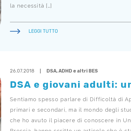
la necessità […]
LEGGI TUTTO
26.07.2018
DSA, ADHD e altri BES
DSA e giovani adulti: u
Sentiamo spesso parlare di Difficoltà di A
primari e secondari, ma il mondo degli stud
che ho avuto il piacere di conoscere in Un
Brescia, hanno scritto un articolo che è s