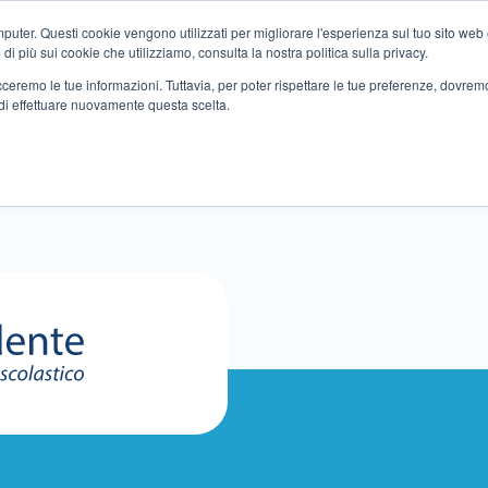
ter. Questi cookie vengono utilizzati per migliorare l'esperienza sul tuo sito web e f
i più sui cookie che utilizziamo, consulta la nostra politica sulla privacy.
tracceremo le tue informazioni. Tuttavia, per poter rispettare le tue preferenze, dovre
di effettuare nuovamente questa scelta.
Altri servizi
Eventi
Partner
Sedi