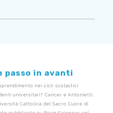
n passo in avanti
pprendimento nei cicli scolastici
enti universitari? Cancer e Antonietti,
iversità Cattolica del Sacro Cuore di
tato pubblicato su Brain Sciences col