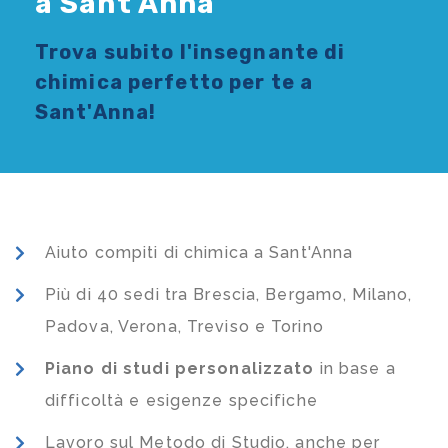
a Sant'Anna
Trova subito l'
insegnante di
chimica
perfetto per te a
Sant'Anna!
Aiuto compiti di chimica a Sant'Anna
Più di 40 sedi tra Brescia, Bergamo, Milano,
Padova, Verona, Treviso e Torino
Piano di studi
personalizzato
in base a
difficoltà e esigenze specifiche
Lavoro sul Metodo di Studio, anche per