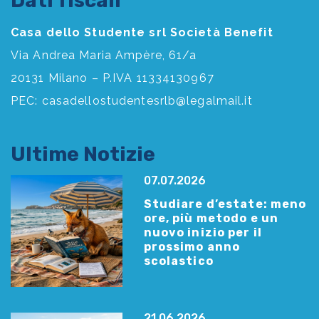
Dati fiscali
Casa dello Studente srl Società Benefit
Via Andrea Maria Ampère, 61/a
20131 Milano – P.IVA 11334130967
PEC:
casadellostudentesrlb@legalmail.it
Ultime Notizie
07.07.2026
Studiare d’estate: meno
ore, più metodo e un
nuovo inizio per il
prossimo anno
scolastico
21.06.2026