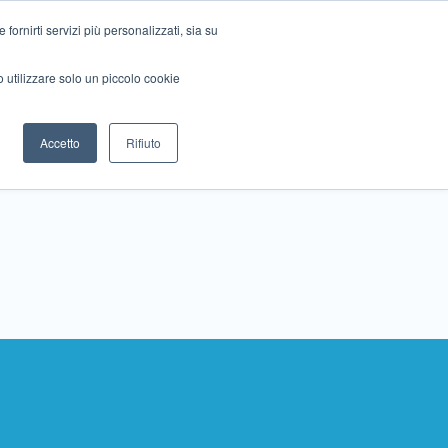
ornirti servizi più personalizzati, sia su
mo utilizzare solo un piccolo cookie
Collabora con noi
Contattaci!
Accetto
Rifiuto