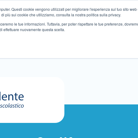
ter. Questi cookie vengono utilizzati per migliorare l'esperienza sul tuo sito web e f
i più sui cookie che utilizziamo, consulta la nostra politica sulla privacy.
tracceremo le tue informazioni. Tuttavia, per poter rispettare le tue preferenze, dovre
di effettuare nuovamente questa scelta.
Altri servizi
Eventi
Partner
Sedi