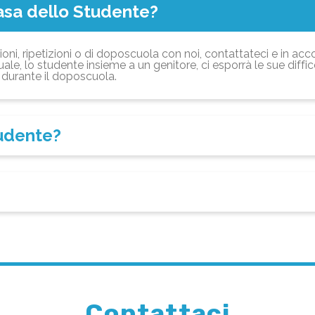
asa dello Studente?
ioni, ripetizioni o di doposcuola con noi, contattateci e in acc
ale, lo studente insieme a un genitore, ci esporrà le sue diffi
durante il doposcuola.
tudente?
Contattaci