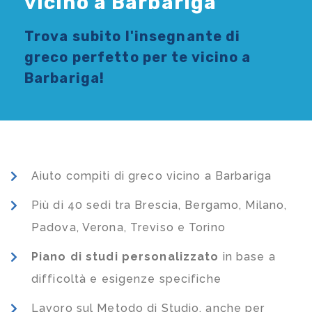
vicino a Barbariga
Trova subito l'
insegnante di
greco
perfetto per te vicino a
Barbariga!
Aiuto compiti di greco vicino a Barbariga
Più di 40 sedi tra Brescia, Bergamo, Milano,
Padova, Verona, Treviso e Torino
Piano di studi
personalizzato
in base a
difficoltà e esigenze specifiche
Lavoro sul Metodo di Studio, anche per