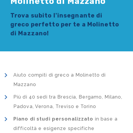
Molinetto di Mazzano
Trova subito l'
insegnante di
greco
perfetto per te a Molinetto
di Mazzano!
Aiuto compiti di greco a Molinetto di
Mazzano
Più di 40 sedi tra Brescia, Bergamo, Milano,
Padova, Verona, Treviso e Torino
Piano di studi
personalizzato
in base a
difficoltà e esigenze specifiche