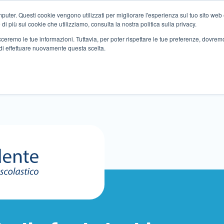
ter. Questi cookie vengono utilizzati per migliorare l'esperienza sul tuo sito web e f
i più sui cookie che utilizziamo, consulta la nostra politica sulla privacy.
tracceremo le tue informazioni. Tuttavia, per poter rispettare le tue preferenze, dovre
di effettuare nuovamente questa scelta.
Altri servizi
Eventi
Partner
Sedi