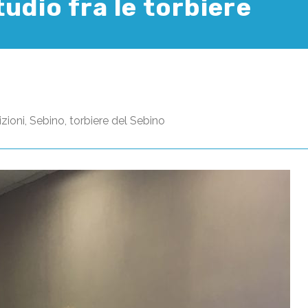
tudio fra le torbiere
izioni
,
Sebino
,
torbiere del Sebino