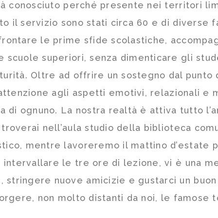
già conosciuto perché presente nei territori lim
o il servizio sono stati circa 60 e di diverse
ffrontare le prime sfide scolastiche, accompa
e scuole superiori, senza dimenticare gli stud
turità. Oltre ad offrire un sostegno dal punto
e attenzione agli aspetti emotivi, relazionali
ca di ognuno. La nostra realtà è attiva tutto l
troverai nell’aula studio della biblioteca com
tico, mentre lavoreremo il mattino d’estate pe
ntervallare le tre ore di lezione, vi è una me
 stringere nuove amicizie e gustarci un buon
corgere, non molto distanti da noi, le famose 