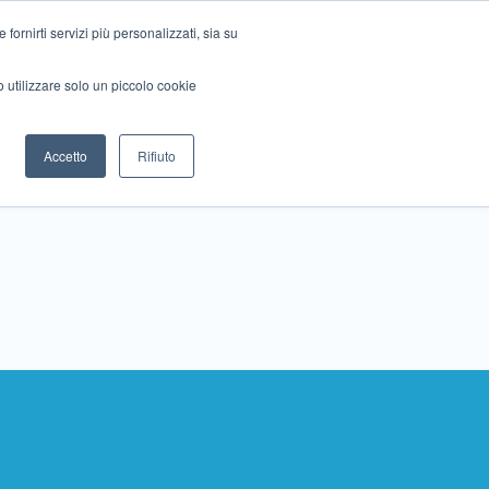
ornirti servizi più personalizzati, sia su
mo utilizzare solo un piccolo cookie
Collabora con noi
Contattaci!
Accetto
Rifiuto