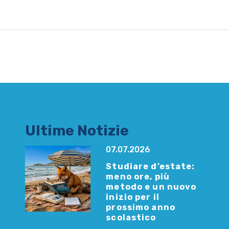
Ultime Notizie
07.07.2026
Studiare d’estate:
meno ore, più
metodo e un nuovo
inizio per il
prossimo anno
scolastico