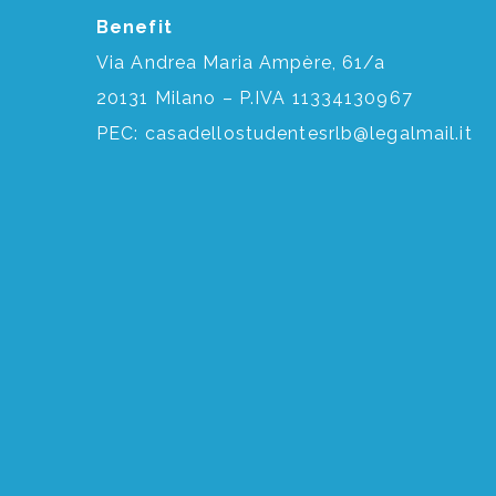
Benefit
Via Andrea Maria Ampère, 61/a
20131 Milano – P.IVA 11334130967
PEC:
casadellostudentesrlb@legalmail.it