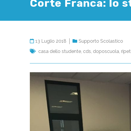
Corte Franca: lo s
13 Luglio 2018
Supporto Scolastico
casa dello studente
,
cds
,
doposcuola
,
ripet