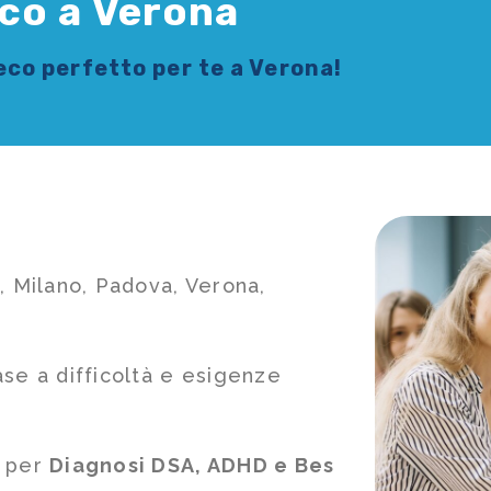
co a Verona
reco
perfetto per te a Verona!
, Milano, Padova, Verona,
ase a difficoltà e esigenze
e per
Diagnosi DSA, ADHD e Bes