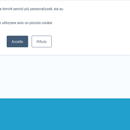
ornirti servizi più personalizzati, sia su
mo utilizzare solo un piccolo cookie
Collabora con noi
Contattaci!
Accetto
Rifiuto