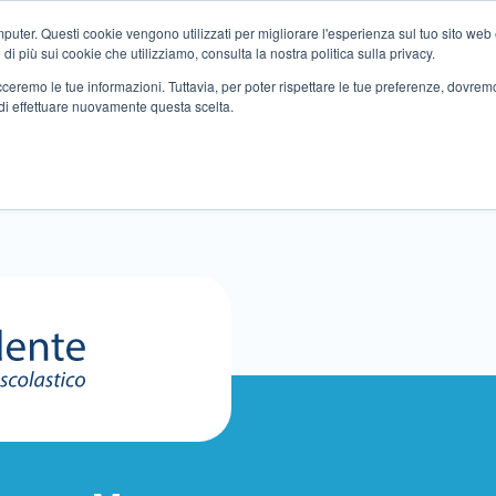
ter. Questi cookie vengono utilizzati per migliorare l'esperienza sul tuo sito web e f
i più sui cookie che utilizziamo, consulta la nostra politica sulla privacy.
tracceremo le tue informazioni. Tuttavia, per poter rispettare le tue preferenze, dovre
di effettuare nuovamente questa scelta.
Altri servizi
Eventi
Partner
Sedi