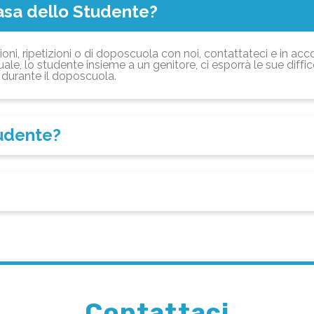
asa dello Studente?
ioni, ripetizioni o di doposcuola con noi, contattateci e in acc
ale, lo studente insieme a un genitore, ci esporrà le sue diffi
durante il doposcuola.
tudente?
Contattaci