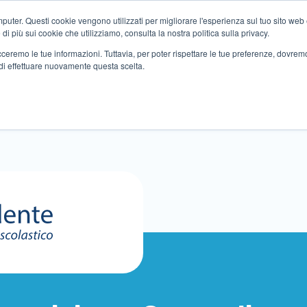
ter. Questi cookie vengono utilizzati per migliorare l'esperienza sul tuo sito web e f
i più sui cookie che utilizziamo, consulta la nostra politica sulla privacy.
tracceremo le tue informazioni. Tuttavia, per poter rispettare le tue preferenze, dovre
di effettuare nuovamente questa scelta.
Altri servizi
Eventi
Partner
Sedi