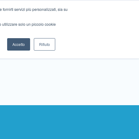
ornirti servizi più personalizzati, sia su
mo utilizzare solo un piccolo cookie
Collabora con noi
Contattaci!
Accetto
Rifiuto