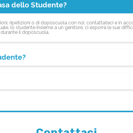
asa dello Studente?
ioni, ripetizioni o di doposcuola con noi, contattateci e in acc
ale, lo studente insieme a un genitore, ci esporrà le sue diffi
durante il doposcuola.
tudente?
Contattaci