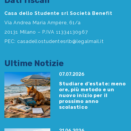
Dati fiscali
Casa dello Studente srl Società Benefit
Via Andrea Maria Ampère, 61/a
20131 Milano – P.IVA 11334130967
PEC:
casadellostudentesrlb@legalmail.it
Ultime Notizie
07.07.2026
Studiare d’estate: meno
ore, più metodo e un
nuovo inizio per il
prossimo anno
scolastico
21.06.2026