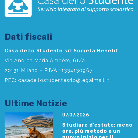
Dati fiscali
Casa dello Studente srl Società Benefit
Via Andrea Maria Ampère, 61/a
20131 Milano – P.IVA 11334130967
PEC:
casadellostudentesrlb@legalmail.it
Ultime Notizie
07.07.2026
Studiare d’estate: meno
ore, più metodo e un
nuovo inizio per il