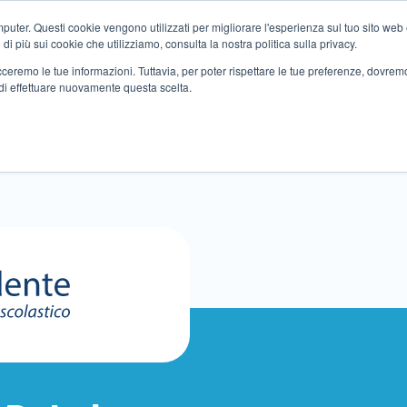
ter. Questi cookie vengono utilizzati per migliorare l'esperienza sul tuo sito web e f
i più sui cookie che utilizziamo, consulta la nostra politica sulla privacy.
tracceremo le tue informazioni. Tuttavia, per poter rispettare le tue preferenze, dovre
di effettuare nuovamente questa scelta.
Altri servizi
Eventi
Partner
Sedi