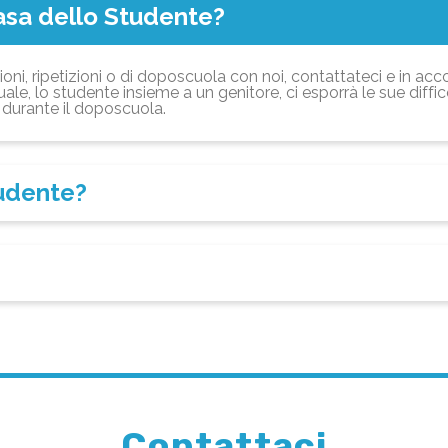
asa dello Studente?
ioni, ripetizioni o di doposcuola con noi, contattateci e in acc
ale, lo studente insieme a un genitore, ci esporrà le sue diffi
durante il doposcuola.
tudente?
Contattaci