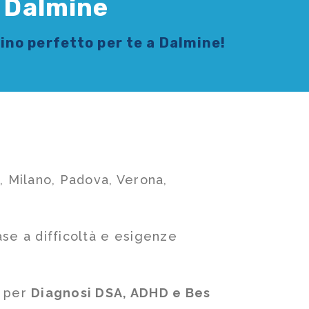
a Dalmine
tino
perfetto per te a Dalmine!
, Milano, Padova, Verona,
ase a difficoltà e esigenze
e per
Diagnosi DSA, ADHD e Bes