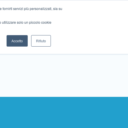
ornirti servizi più personalizzati, sia su
mo utilizzare solo un piccolo cookie
Collabora con noi
Contattaci!
Accetto
Rifiuto