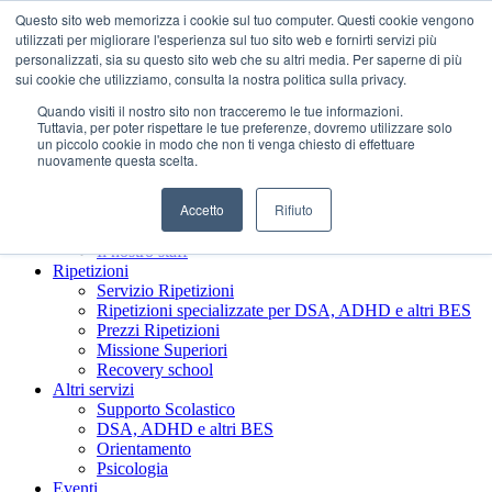
Questo sito web memorizza i cookie sul tuo computer. Questi cookie vengono
utilizzati per migliorare l'esperienza sul tuo sito web e fornirti servizi più
personalizzati, sia su questo sito web che su altri media. Per saperne di più
sui cookie che utilizziamo, consulta la nostra politica sulla privacy.
Quando visiti il ​​nostro sito non tracceremo le tue informazioni.
Tuttavia, per poter rispettare le tue preferenze, dovremo utilizzare solo
un piccolo cookie in modo che non ti venga chiesto di effettuare
nuovamente questa scelta.
Accetto
Rifiuto
Chi siamo
Presentazione Società Benefit
Il nostro staff
Ripetizioni
Servizio Ripetizioni
Ripetizioni specializzate per DSA, ADHD e altri BES
Prezzi Ripetizioni
Missione Superiori
Recovery school
Altri servizi
Supporto Scolastico
DSA, ADHD e altri BES
Orientamento
Psicologia
Eventi