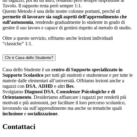
un ragazzo, poi ad un altro, restando però sempre disponibile al
Tavolo. Il rapporto resta però sempre 1:1.
Questo Metodo è una delle nostre colonne portanti, perché
ci
permette di lavorare sia sugli aspetti dell’apprendimento che
sull’autonomia
, rendendo gradualmente lo studente in grado di
gestire il suo lavoro e capace di gestirsi rispetto al metodo di studio.
Oltre a questo servizio, offriamo anche lezioni individuali
“classiche” 1:1.
Chi è Casa dello Studente?
Casa dello Studente è un
centro di Supporto specializzato in
Supporto Scolastico
per tutti gli studenti e studentesse e per tutte le
materie dalle elementari all’università. Offriamo lezioni anche a
ragazzi con
DSA
,
ADHD
e altri
Bes
.
Svolgiamo
Diagnosi DSA
,
Consulenze Psicologiche e di
Orientamento
. Desideriamo affiancare i ragazzi per renderli più
motivati e più autonomi, per facilitare il loro percorso scolastico,
lavorando sia sull’apprendimento ma anche su tematiche quali
inclusione
e
socializzazione
.
Contattaci