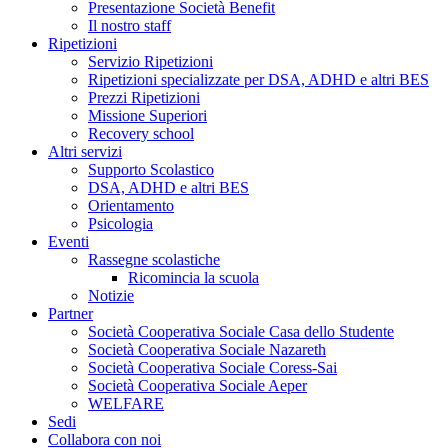
Presentazione Società Benefit
Il nostro staff
Ripetizioni
Servizio Ripetizioni
Ripetizioni specializzate per DSA, ADHD e altri BES
Prezzi Ripetizioni
Missione Superiori
Recovery school
Altri servizi
Supporto Scolastico
DSA, ADHD e altri BES
Orientamento
Psicologia
Eventi
Rassegne scolastiche
Ricomincia la scuola
Notizie
Partner
Società Cooperativa Sociale Casa dello Studente
Società Cooperativa Sociale Nazareth
Società Cooperativa Sociale Coress-Sai
Società Cooperativa Sociale Aeper
WELFARE
Sedi
Collabora con noi