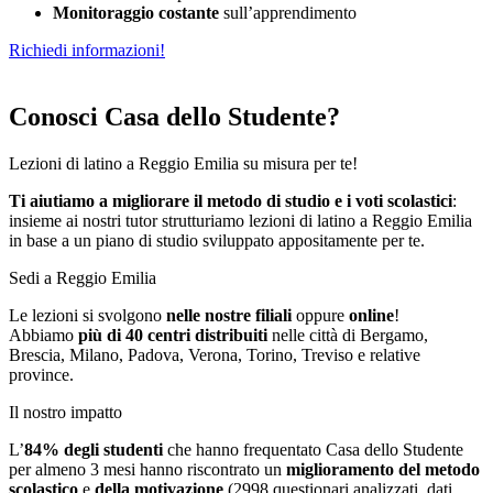
Monitoraggio costante
sull’apprendimento
Richiedi informazioni!
Conosci Casa dello Studente?
Lezioni di latino a Reggio Emilia su misura per te!
Ti aiutiamo a migliorare il metodo di studio e i voti scolastici
:
insieme ai nostri tutor strutturiamo
le
zioni di latino a Reggio Emilia
in base a un piano di studio sviluppato appositamente per te.
Sedi a Reggio Emilia
Le lezioni si svolgono
nelle nostre filiali
oppure
online
!
Abbiamo
più di 40 centri distribuiti
nelle città di Bergamo,
Brescia, Milano, Padova, Verona, Torino, Treviso e relative
province.
Il nostro impatto
L’
84%
degli studenti
che hanno frequentato Casa dello Studente
per almeno 3 mesi hanno riscontrato un
miglioramento del metodo
scolastico
e
della motivazione
(2998 questionari analizzati, dati