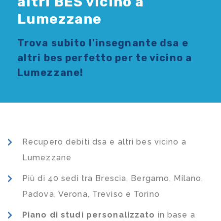
altri BES vicino a
Lumezzane
Trova subito l'
insegnante dsa e
altri bes
perfetto per te vicino a
Lumezzane!
Recupero debiti dsa e altri bes vicino a
Lumezzane
Più di 40 sedi tra Brescia, Bergamo, Milano,
Padova, Verona, Treviso e Torino
Piano di studi
personalizzato
in base a