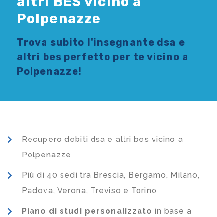
altri BES vicino a
Polpenazze
Trova subito l'
insegnante dsa e
altri bes
perfetto per te vicino a
Polpenazze!
Recupero debiti dsa e altri bes vicino a
Polpenazze
Più di 40 sedi tra Brescia, Bergamo, Milano,
Padova, Verona, Treviso e Torino
Piano di studi
personalizzato
in base a