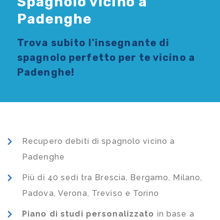
Spagnolo vicino a
Padenghe
Trova subito l'
insegnante di
spagnolo
perfetto per te vicino a
Padenghe!
Recupero debiti di spagnolo vicino a
Padenghe
Più di 40 sedi tra Brescia, Bergamo, Milano,
Padova, Verona, Treviso e Torino
Piano di studi
personalizzato
in base a