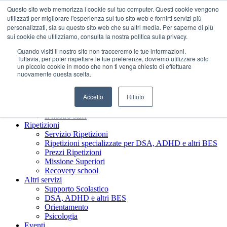
Questo sito web memorizza i cookie sul tuo computer. Questi cookie vengono
utilizzati per migliorare l'esperienza sul tuo sito web e fornirti servizi più
personalizzati, sia su questo sito web che su altri media. Per saperne di più
sui cookie che utilizziamo, consulta la nostra politica sulla privacy.
Quando visiti il ​​nostro sito non tracceremo le tue informazioni.
Tuttavia, per poter rispettare le tue preferenze, dovremo utilizzare solo
un piccolo cookie in modo che non ti venga chiesto di effettuare
nuovamente questa scelta.
Accetto
Rifiuto
Chi siamo
Presentazione Società Benefit
Il nostro staff
Ripetizioni
Servizio Ripetizioni
Ripetizioni specializzate per DSA, ADHD e altri BES
Prezzi Ripetizioni
Missione Superiori
Recovery school
Altri servizi
Supporto Scolastico
DSA, ADHD e altri BES
Orientamento
Psicologia
Eventi