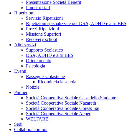
Presentazione Società Benefit
Il nostro staff
Ripetizioni
Servizio Ripetizioni
Ripetizioni specializzate per DSA, ADHD e altri BES
Prezzi Ripetizioni
Missione Superiori
Recovery school
Altri servizi
Supporto Scolastico
DSA, ADHD e altri BES
Orientamento
Psicologia
Eventi
Rassegne scolastiche
Ricomincia la scuola
Notizie
Partner
Società Cooperativa Sociale Casa dello Studente
Società Cooperativa Sociale Nazareth
Società Cooperativa Sociale Coress-Sai
Società Cooperativa Sociale Aeper
WELFARE
Sedi
Collabora con noi