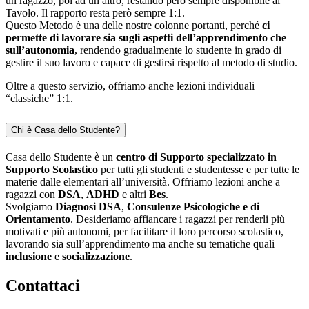
un ragazzo, poi ad un altro, restando però sempre disponibile al
Tavolo. Il rapporto resta però sempre 1:1.
Questo Metodo è una delle nostre colonne portanti, perché
ci
permette di lavorare sia sugli aspetti dell’apprendimento che
sull’autonomia
, rendendo gradualmente lo studente in grado di
gestire il suo lavoro e capace di gestirsi rispetto al metodo di studio.
Oltre a questo servizio, offriamo anche lezioni individuali
“classiche” 1:1.
Chi è Casa dello Studente?
Casa dello Studente è un
centro di Supporto specializzato in
Supporto Scolastico
per tutti gli studenti e studentesse e per tutte le
materie dalle elementari all’università. Offriamo lezioni anche a
ragazzi con
DSA
,
ADHD
e altri
Bes
.
Svolgiamo
Diagnosi DSA
,
Consulenze Psicologiche e di
Orientamento
. Desideriamo affiancare i ragazzi per renderli più
motivati e più autonomi, per facilitare il loro percorso scolastico,
lavorando sia sull’apprendimento ma anche su tematiche quali
inclusione
e
socializzazione
.
Contattaci