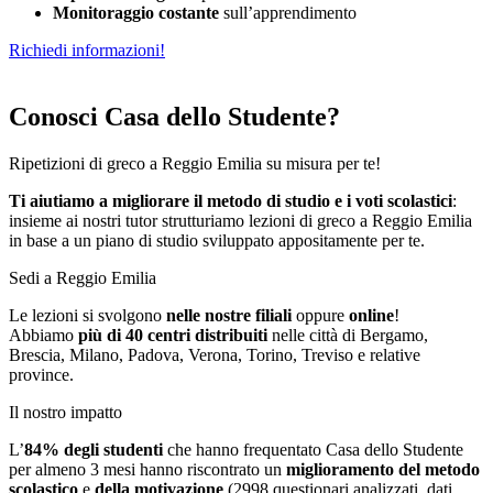
Monitoraggio costante
sull’apprendimento
Richiedi informazioni!
Conosci Casa dello Studente?
Ripetizioni di greco a Reggio Emilia su misura per te!
Ti aiutiamo a migliorare il metodo di studio e i voti scolastici
:
insieme ai nostri tutor strutturiamo
le
zioni di greco a Reggio Emilia
in base a un piano di studio sviluppato appositamente per te.
Sedi a Reggio Emilia
Le lezioni si svolgono
nelle nostre filiali
oppure
online
!
Abbiamo
più di 40 centri distribuiti
nelle città di Bergamo,
Brescia, Milano, Padova, Verona, Torino, Treviso e relative
province.
Il nostro impatto
L’
84%
degli studenti
che hanno frequentato Casa dello Studente
per almeno 3 mesi hanno riscontrato un
miglioramento del metodo
scolastico
e
della motivazione
(2998 questionari analizzati, dati