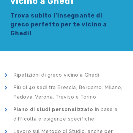
vicino a Ghedi
Trova subito l'
insegnante di
greco
perfetto per te vicino a
Ghedi!
Ripetizioni di greco vicino a Ghedi
Più di 40 sedi tra Brescia, Bergamo, Milano,
Padova, Verona, Treviso e Torino
Piano di studi
personalizzato
in base a
difficoltà e esigenze specifiche
Lavoro sul Metodo di Studio, anche per