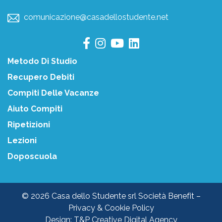
comunicazione@casadellostudente.net
Metodo Di Studio
Recupero Debiti
Compiti Delle Vacanze
Aiuto Compiti
Ripetizioni
Lezioni
Doposcuola
© 2026 Casa dello Studente srl Società Benefit –
Privacy & Cookie Policy
Design:
T&P Creative Digital Agency