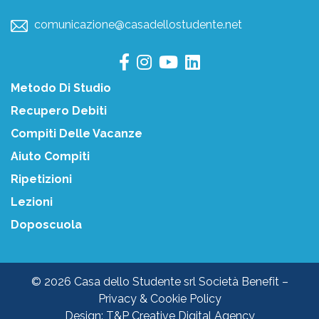
comunicazione@casadellostudente.net
Metodo Di Studio
Recupero Debiti
Compiti Delle Vacanze
Aiuto Compiti
Ripetizioni
Lezioni
Doposcuola
© 2026 Casa dello Studente srl Società Benefit –
Privacy & Cookie Policy
Design:
T&P Creative Digital Agency