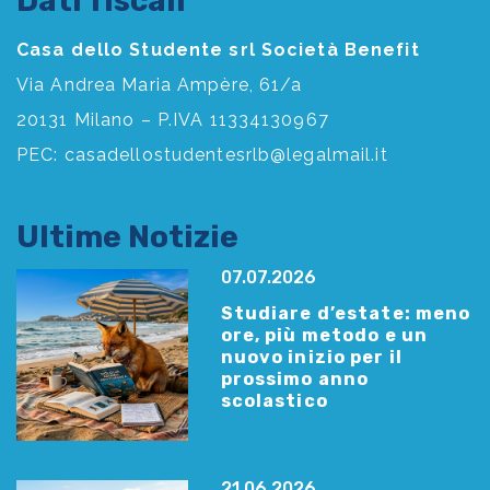
Dati fiscali
Casa dello Studente srl Società Benefit
Via Andrea Maria Ampère, 61/a
20131 Milano – P.IVA 11334130967
PEC:
casadellostudentesrlb@legalmail.it
Ultime Notizie
07.07.2026
Studiare d’estate: meno
ore, più metodo e un
nuovo inizio per il
prossimo anno
scolastico
21.06.2026