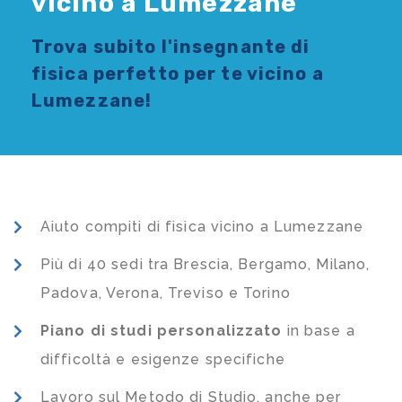
vicino a Lumezzane
Trova subito l'
insegnante di
fisica
perfetto per te vicino a
Lumezzane!
Aiuto compiti di fisica vicino a Lumezzane
Più di 40 sedi tra Brescia, Bergamo, Milano,
Padova, Verona, Treviso e Torino
Piano di studi
personalizzato
in base a
difficoltà e esigenze specifiche
Lavoro sul Metodo di Studio, anche per