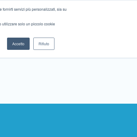
ornirti servizi più personalizzati, sia su
mo utilizzare solo un piccolo cookie
Collabora con noi
Contattaci!
Accetto
Rifiuto