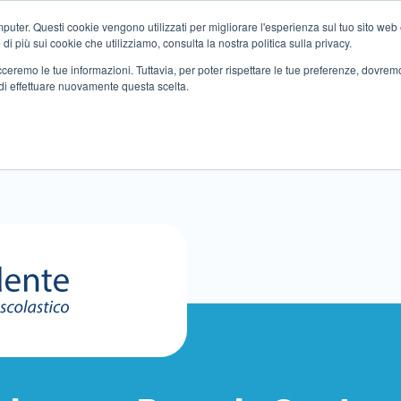
ter. Questi cookie vengono utilizzati per migliorare l'esperienza sul tuo sito web e f
i più sui cookie che utilizziamo, consulta la nostra politica sulla privacy.
tracceremo le tue informazioni. Tuttavia, per poter rispettare le tue preferenze, dovre
di effettuare nuovamente questa scelta.
Altri servizi
Eventi
Partner
Sedi