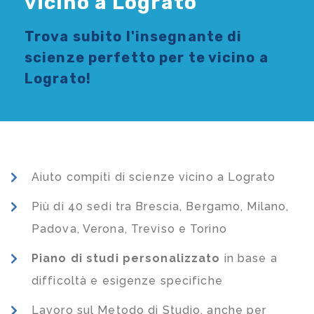
vicino a Lograto
Trova subito l'
insegnante di
scienze
perfetto per te vicino a
Lograto!
Aiuto compiti di scienze vicino a Lograto
Più di 40 sedi tra Brescia, Bergamo, Milano,
Padova, Verona, Treviso e Torino
Piano di studi
personalizzato
in base a
difficoltà e esigenze specifiche
Lavoro sul Metodo di Studio, anche per