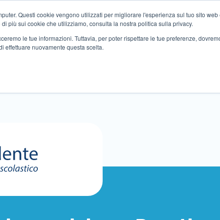
ter. Questi cookie vengono utilizzati per migliorare l'esperienza sul tuo sito web e f
i più sui cookie che utilizziamo, consulta la nostra politica sulla privacy.
tracceremo le tue informazioni. Tuttavia, per poter rispettare le tue preferenze, dovre
di effettuare nuovamente questa scelta.
Altri servizi
Eventi
Partner
Sedi