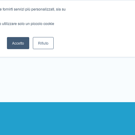
ornirti servizi più personalizzati, sia su
mo utilizzare solo un piccolo cookie
Collabora con noi
Contattaci!
Accetto
Rifiuto