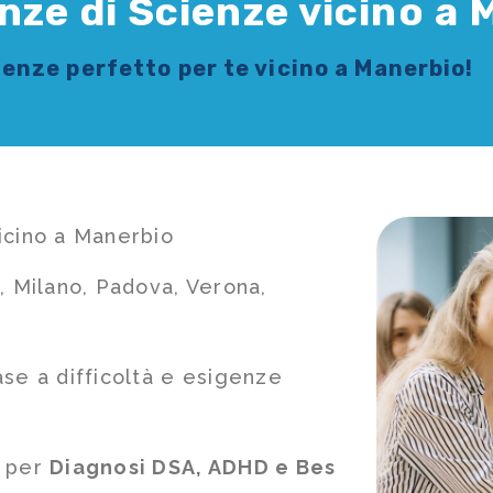
nze di Scienze vicino a
cienze
perfetto per te vicino a Manerbio!
icino a Manerbio
, Milano, Padova, Verona,
ase a difficoltà e esigenze
e per
Diagnosi DSA, ADHD e Bes