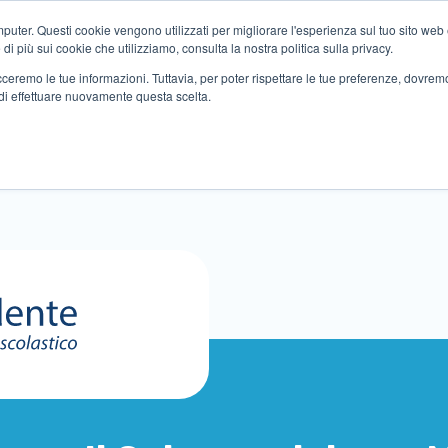
ter. Questi cookie vengono utilizzati per migliorare l'esperienza sul tuo sito web e f
i più sui cookie che utilizziamo, consulta la nostra politica sulla privacy.
tracceremo le tue informazioni. Tuttavia, per poter rispettare le tue preferenze, dovre
di effettuare nuovamente questa scelta.
Altri servizi
Eventi
Partner
Sedi