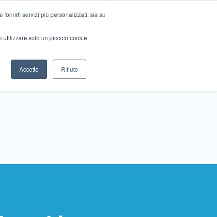
ornirti servizi più personalizzati, sia su
mo utilizzare solo un piccolo cookie
Collabora con noi
Contattaci!
Accetto
Rifiuto