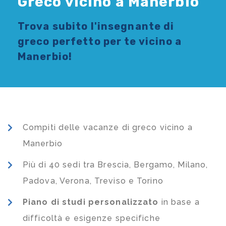
Greco vicino a Manerbio
Trova subito l'
insegnante di
greco
perfetto per te vicino a
Manerbio!
Compiti delle vacanze di greco vicino a
Manerbio
Più di 40 sedi tra Brescia, Bergamo, Milano,
Padova, Verona, Treviso e Torino
Piano di studi
personalizzato
in base a
difficoltà e esigenze specifiche