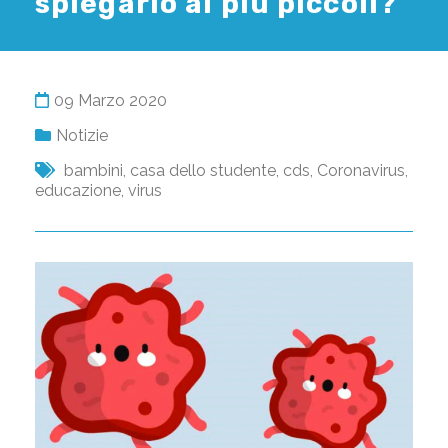
spiegarlo ai più piccoli?
09 Marzo 2020
Notizie
bambini
,
casa dello studente
,
cds
,
Coronavirus
,
educazione
,
virus