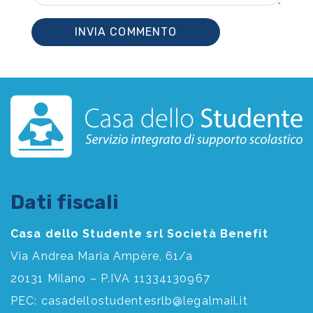
Dati fiscali
Casa dello Studente srl Società Benefit
Via Andrea Maria Ampère, 61/a
20131 Milano – P.IVA 11334130967
PEC:
casadellostudentesrlb@legalmail.it