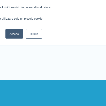
ornirti servizi più personalizzati, sia su
mo utilizzare solo un piccolo cookie
Collabora con noi
Contattaci!
Accetto
Rifiuto