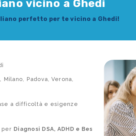
iano vicino a Ghedi
aliano
perfetto per te vicino a Ghedi!
di
, Milano, Padova, Verona,
ase a difficoltà e esigenze
e per
Diagnosi DSA, ADHD e Bes