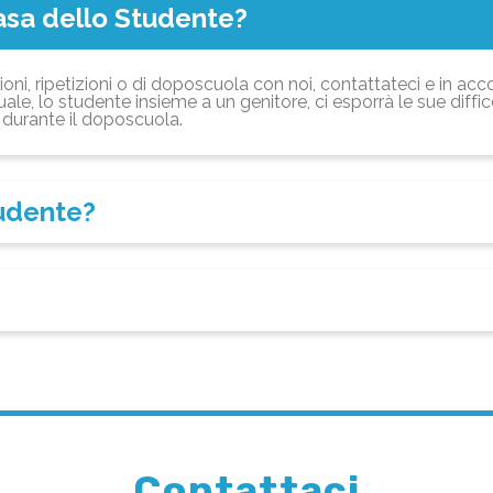
asa dello Studente?
ioni, ripetizioni o di doposcuola con noi, contattateci e in acc
ale, lo studente insieme a un genitore, ci esporrà le sue diffi
durante il doposcuola.
tudente?
Contattaci