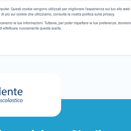
ter. Questi cookie vengono utilizzati per migliorare l'esperienza sul tuo sito web e f
i più sui cookie che utilizziamo, consulta la nostra politica sulla privacy.
tracceremo le tue informazioni. Tuttavia, per poter rispettare le tue preferenze, dovre
di effettuare nuovamente questa scelta.
Altri servizi
Eventi
Partner
Sedi